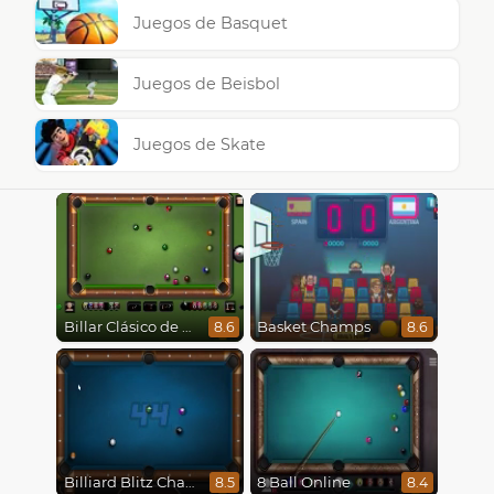
Juegos de Basquet
Juegos de Beisbol
Juegos de Skate
Billar Clásico de 8 Bolas
Basket Champs
8.6
8.6
Billiard Blitz Challenge
8 Ball Online
8.5
8.4