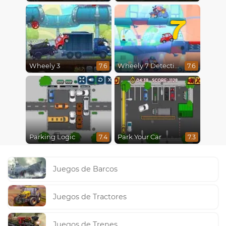
7
Wheely 3
Wheely 7 Detective
7.6
7.6
Parking Logic
Park Your Car
7.4
7.3
Juegos de Barcos
Juegos de Tractores
Juegos de Trenes