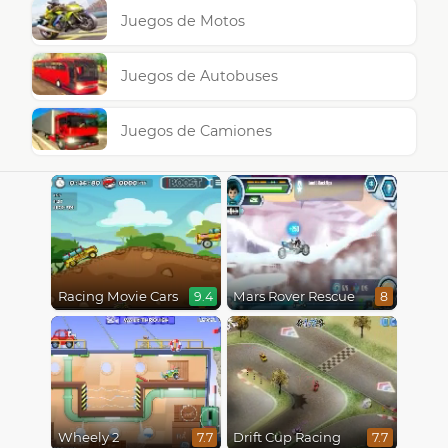
Juegos de Motos
Juegos de Autobuses
Juegos de Camiones
Racing Movie Cars
Mars Rover Rescue
9.4
8
Wheely 2
Drift Cup Racing
7.7
7.7