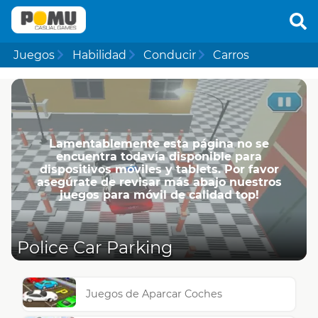
Juegos
Habilidad
Conducir
Carros
Lamentablemente esta página no se
encuentra todavía disponible para
dispositivos móviles y tablets. Por favor
asegúrate de revisar más abajo nuestros
juegos para móvil de calidad top!
Police Car Parking
Juegos de Aparcar Coches