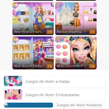
Year Round Fashionista Rapunzel
Barbie Roadtrip Adventure
7.8
7.7
Year Round Fashionista Belle
Boho Summer Festival Besties
7.6
7.6
Juegos de Vestir a Hadas
Juegos de Vestir Embarazadas
Juegos de Vestir Modelos