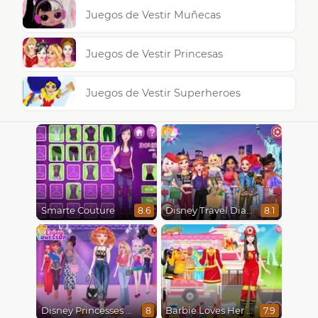
Juegos de Vestir Muñecas
Juegos de Vestir Princesas
Juegos de Vestir Superheroes
Smarte Couture
Disney Travel Diaries: City Break
8.6
8.1
Disney Princesses Runway Show
Barbie Loves Her Job
8
7.9