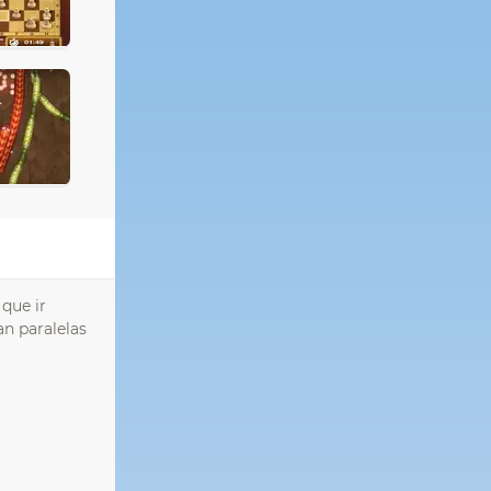
 que ir
n paralelas