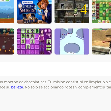
4
 montón de chocolatinas. Tu misión consistirá en limpiarlo a c
lace su
belleza
. No solo seleccionando ropas y complementos, ta