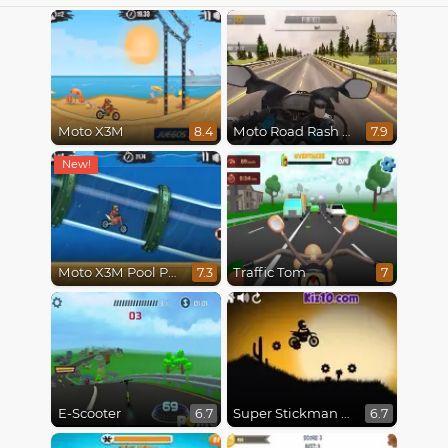
Moto X3M
Moto Road Rash 3D
8.4
7.9
Moto X3M Pool Party
Traffic Tom
7.3
7
E-Scooter
Super Stickman Biker
6.7
6.7