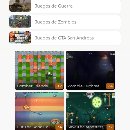
Juegos de Guerra
Juegos de Zombies
Juegos de GTA San Andreas
Bomber Friends
Zombie Outbreak Arena
8.2
7.4
Cut The Rope Experiments
Save The Monsters
7.4
7.2