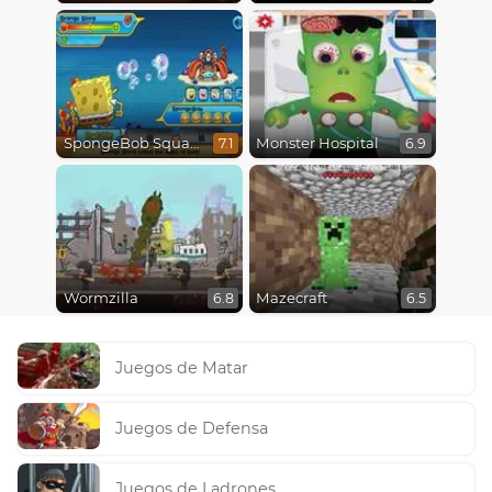
SpongeBob SquarePants : Monster Island Adventures
Monster Hospital
7.1
6.9
Wormzilla
Mazecraft
6.8
6.5
Juegos de Matar
Juegos de Defensa
Juegos de Ladrones