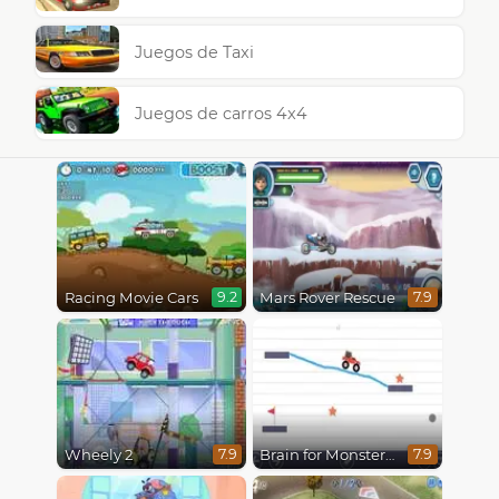
Juegos de Taxi
Juegos de carros 4x4
Racing Movie Cars
Mars Rover Rescue
9.2
7.9
Wheely 2
Brain for Monster Truck
7.9
7.9