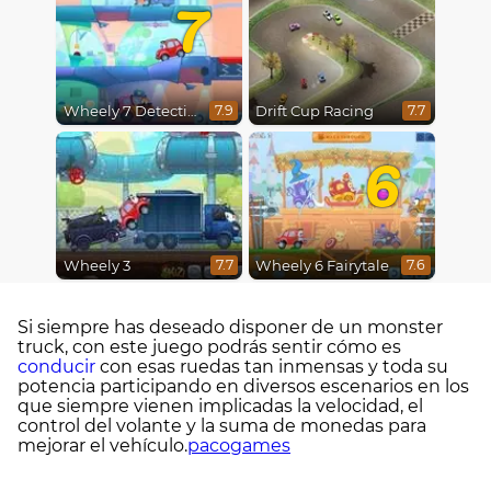
7
Wheely 7 Detective
Drift Cup Racing
7.9
7.7
6
Wheely 3
Wheely 6 Fairytale
7.7
7.6
Si siempre has deseado disponer de un monster
truck, con este juego podrás sentir cómo es
conducir
con esas ruedas tan inmensas y toda su
potencia participando en diversos escenarios en los
que siempre vienen implicadas la velocidad, el
control del volante y la suma de monedas para
mejorar el vehículo.
pacogames