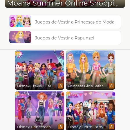
Moana Summer Online Shopping
Juegos de Vestir a Princesas de Moda
Juegos de Vestir a Rapunzel
Disney Travel Diaries: City Break
Princess Girls Safari Trip
8
8
Disney Princesses Runway Show
Disney Dorm Party
8
8