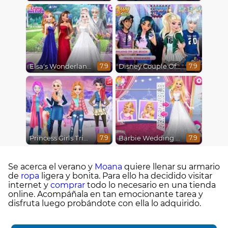
Elsa's Wonderland Wedding
Disney Couple Of The Year
7.9
7.9
Princess Girls Trip To Aspen
Barbie Wedding Fun
7.9
7.9
Se acerca el verano y
Moana
quiere llenar su armario
de
ropa
ligera y bonita. Para ello ha decidido visitar
internet y
comprar
todo lo necesario en una tienda
online. Acompáñala en tan emocionante tarea y
disfruta luego probándote con ella lo adquirido.