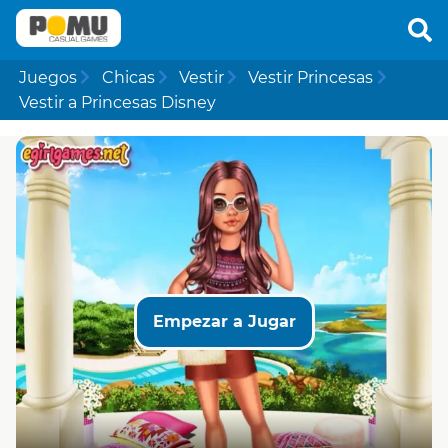
Juegos
Chicas
Vestir
Vestir Princesas
Vestir a Princesas Disney
Empezar a Jugar