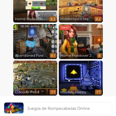
Home Makeover Hidden Object
Hiddentastic Mansion
8.3
8.2
Abandoned Forest House
Home Makeover 2 Hidden Object
8.1
8
Discover Petra
Monkey Happy : Stage 0112
7.7
7.7
Juegos de Rompecabezas Online