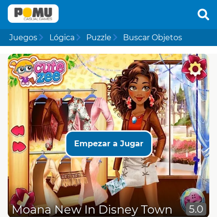
Juegos
Lógica
Puzzle
Buscar Objetos
Empezar a Jugar
Moana New In Disney Town
5.0