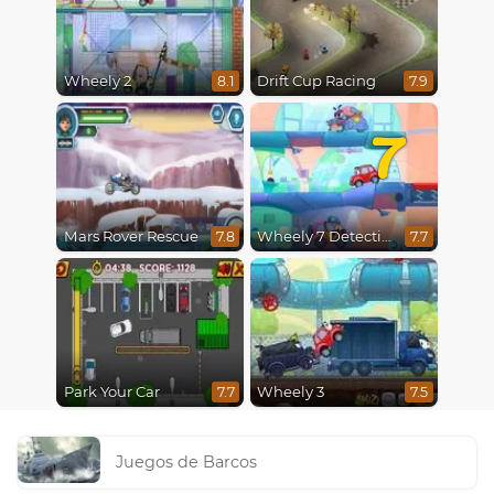
Wheely 2
Drift Cup Racing
8.1
7.9
7
Mars Rover Rescue
Wheely 7 Detective
7.8
7.7
Park Your Car
Wheely 3
7.7
7.5
Juegos de Barcos