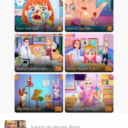
Fun Dentist
Hand Doctor
8
8
Baby Hazel Hand Fracture
Baby Hazel Eye Care
7.6
7.5
My Pet Clinic
Ice Queen Hospital Recovery
7.3
7.3
Juegos de Vender Ropa