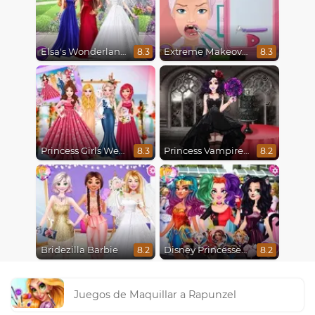
Elsa's Wonderland Wedding
Extreme Makeover
8.3
8.3
Princess Girls Wedding Trip
Princess Vampire Wedding Makeover
8.3
8.2
Bridezilla Barbie
Disney Princesses Comicon Cosplay
8.2
8.2
Juegos de Maquillar a Rapunzel