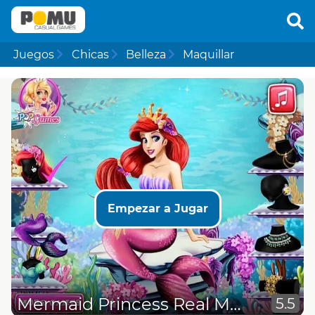
Juegos
Chicas
Belleza
Maquillar
Empezar a Jugar
Mermaid Princess Real Makeover
5.5