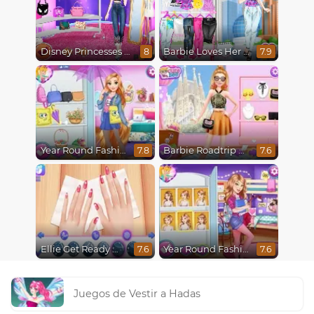
Disney Princesses Runway Show
Barbie Loves Her Job
8
7.9
Year Round Fashionista Rapunzel
Barbie Roadtrip Adventure
7.8
7.6
Ellie Get Ready With Me 2
Year Round Fashionista Belle
7.6
7.6
Juegos de Vestir a Hadas