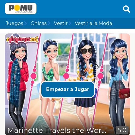
Juegos
Chicas
Vestir
Vestir a la Moda
Empezar a Jugar
Marinette Travels the World
5.0