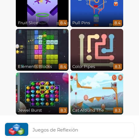
Fruit Slice
Pull Pins
8.4
8.4
Elements Blocks
Color Pipes
8.4
8.3
Jewel Burst
Cat Around The World
8.3
8.3
Juegos de Reflexión