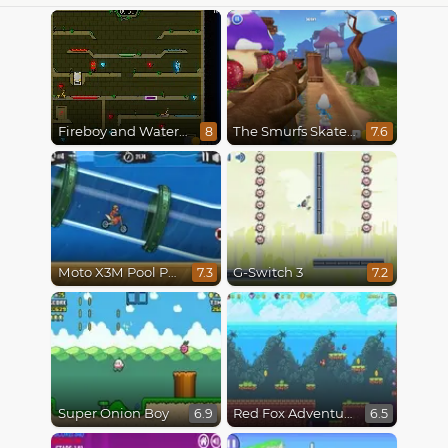
Fireboy and Watergirl 5 : Elements
The Smurfs Skate Rush
8
7.6
Moto X3M Pool Party
G-Switch 3
7.3
7.2
Super Onion Boy
Red Fox Adventure
6.9
6.5