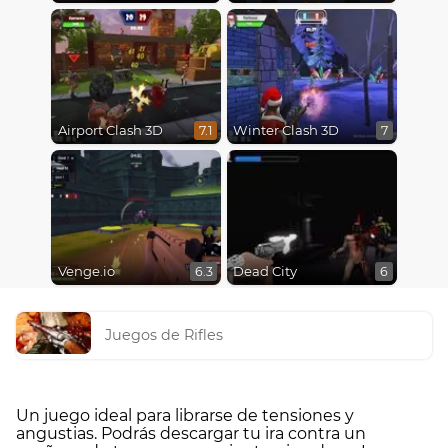
Airport Clash 3D
Winter Clash 3D
7.1
7
Venge.io
Dead City
6.3
6
Juegos de Rifles
Un juego ideal para librarse de tensiones y
angustias. Podrás descargar tu ira contra un