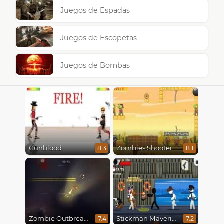
Juegos de Espadas
Juegos de Escopetas
Juegos de Bombas
Gunblood
Zombies Shooter
8.3
8.1
Zombie Outbreak Arena
Stickman Maverick: Bad Boys Killer
7.4
7.2