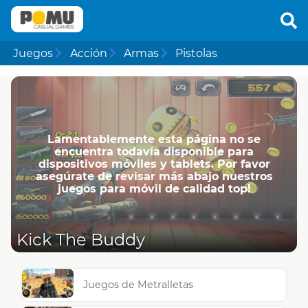
Juegos
Acción
Armas
Pistolas
Lamentablemente esta página no se
encuentra todavía disponible para
dispositivos móviles y tablets. Por favor
asegúrate de revisar más abajo nuestros
juegos para móvil de calidad top!
Kick The Buddy
Juegos de Metralletas