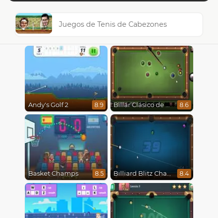
Juegos de Tenis de Cabezones
Andy's Golf 2
Billar Clásico de 8 Bolas
8.9
8.6
Basket Champs
Billiard Blitz Challenge
8.5
8.4