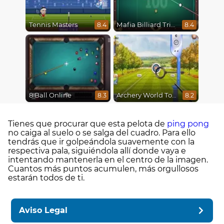
Tennis Masters
Mafia Billiard Tricks
8.4
8.4
8 Ball Online
Archery World Tour
8.3
8.2
Tienes que procurar que esta pelota de
ping pong
no caiga al suelo o se salga del cuadro. Para ello
tendrás que ir golpeándola suavemente con la
respectiva pala, siguiéndola allí donde vaya e
intentando mantenerla en el centro de la imagen.
Cuantos más puntos acumulen, más orgullosos
estarán todos de ti.
Aviso Legal