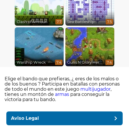
Clash of Armour
Sea Battleship
7.7
7.5
Warship Wreck
Guns N Glory Heroes
7.4
7.4
Elige el bando que prefieras, ¿ eres de los malos o
de los buenos ? Participa en batallas con personas
de todo el mundo en este juego
multijugador
,
tienes un montón de
armas
para conseguir la
victoria para tu bando.
Aviso Legal