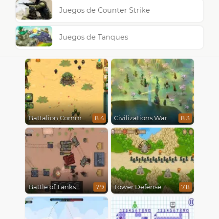
Juegos de Counter Strike
Juegos de Tanques
Battalion Commander
Civilizations Wars Master Edition
8.4
8.3
Battle of Tanks
Tower Defense
7.9
7.8