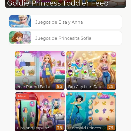
Goldie Princess Toddler Feed
Juegos de Elsa y Anna
Juegos de Princesita Sofía
Year Round Fashionista Rapunzel
Big City Life : Rapunzel
8.2
7.9
Elsa and Rapunzel Future Fashion
Mermaid Princesses
7.9
7.9