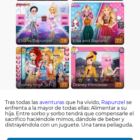
Elsa vs Rapunzel Fashion Game
Elsa and Rapunzel Princess Rivalry
7.8
7.7
Disney High School Love
Disney Princesses : Boho vs Edgy
7.7
7.7
Tras todas las
aventuras
que ha vivido,
Rapunzel
se
enfrenta a la mayor de todas ellas: Alimentar a su
hija. Entre sorbo y sorbo tendrá que compensarle el
sacrifico haciéndole mimos, dándole de beber y
distrayéndola con un juguete. Una tarea peliaguda.