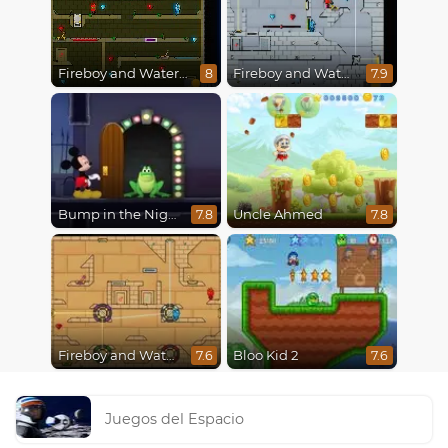
Fireboy and Watergirl 5 : Elements
Fireboy and Watergirl in The Ice Temple
8
7.9
Bump in the Night
Uncle Ahmed
7.8
7.8
Fireboy and Watergirl in The Light Temple 2
Bloo Kid 2
7.6
7.6
Juegos del Espacio