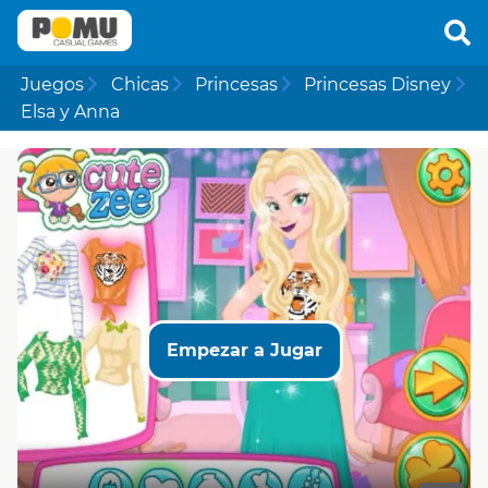
Juegos
Chicas
Princesas
Princesas Disney
Elsa y Anna
Empezar a Jugar