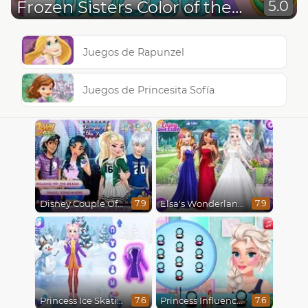
Frozen Sisters Color of the Year
5.0
Juegos de Rapunzel
Juegos de Princesita Sofía
Disney Couple Of The Year
Elsa's Wonderland Wedding
7.9
7.9
Princess Ice Skating Adventure
Princess Influencer Winter Wonderland
7.6
7.6