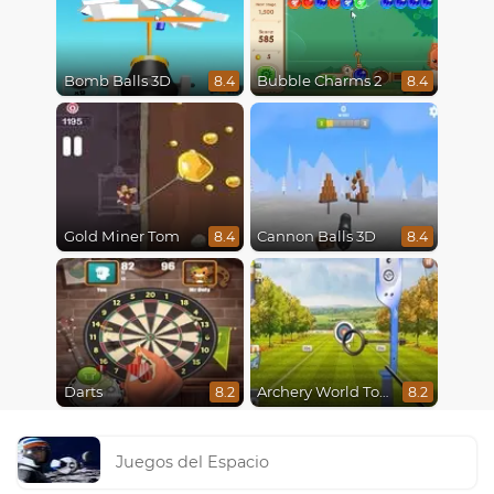
Bomb Balls 3D
Bubble Charms 2
8.4
8.4
Gold Miner Tom
Cannon Balls 3D
8.4
8.4
Darts
Archery World Tour
8.2
8.2
Juegos del Espacio