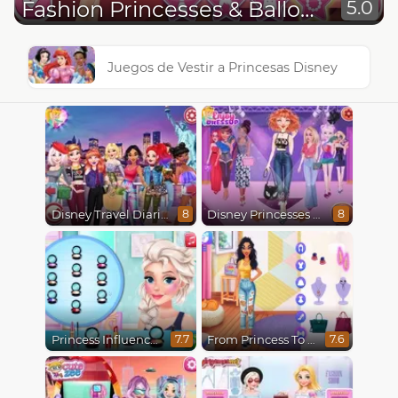
Fashion Princesses & Balloon Festival
5.0
Juegos de Vestir a Princesas Disney
Disney Travel Diaries: City Break
Disney Princesses Runway Show
8
8
Princess Influencer Winter Wonderland
From Princess To Influencer
7.7
7.6