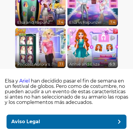
Elsa and Rapunzel Future Fashion
Elsa vs Rapunzel Fashion Game
7.4
7.4
Princess Aurora's Fashion Statement
Annie and Eliza DIY Dress Embroidery
7.1
6.9
Elsa y
Ariel
han decidido pasar el fin de semana en
un festival de globos. Pero como de costumbre, no
pueden acudir a un evento de estas características
si antes no han seleccionado de su armario las ropas
y los complementos más adecuados.
Aviso Legal