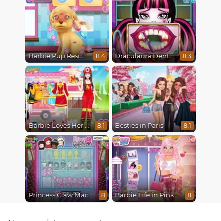
Barbie Pup Rescue
Draculaura Dentist
8.4
8.3
Barbie Loves Her Job
Besties in Paris
8.1
8.1
Princess Claw Machine
Barbie Life in Pink
8
8