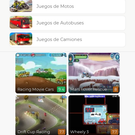
Juegos de Motos
Juegos de Autobuses
Juegos de Camiones
Racing Movie Cars
Mars Rover Rescue
9.4
8
Drift Cup Racing
Wheely 3
7.7
7.7