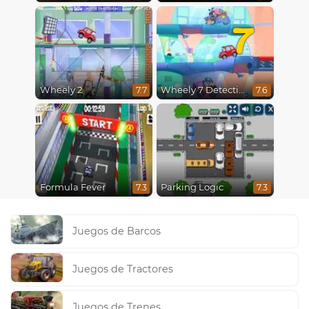
7
Wheely 2
Wheely 7 Detective
7.7
7.6
Formula Fever
Parking Logic
7.3
7.3
Juegos de Barcos
Juegos de Tractores
Juegos de Trenes