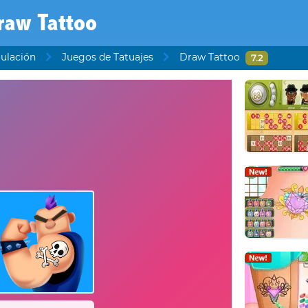
raw Tattoo
ulación
Juegos de Tatuajes
Draw Tattoo
7.2