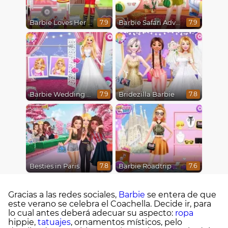
Barbie Loves Her Job
Barbie Safari Adventure
7.9
7.9
Barbie Wedding Fun
Bridezilla Barbie
7.9
7.8
Besties in Paris
Barbie Roadtrip Adventure
7.8
7.6
Gracias a las redes sociales,
Barbie
se entera de que
este verano se celebra el Coachella. Decide ir, para
lo cual antes deberá adecuar su aspecto:
ropa
hippie,
tatuajes
, ornamentos místicos, pelo