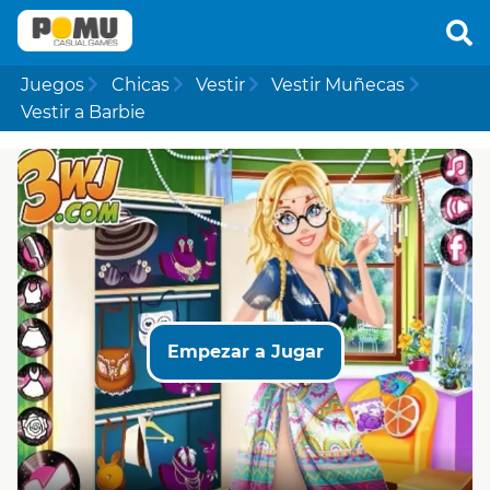
Juegos
Chicas
Vestir
Vestir Muñecas
Vestir a Barbie
Empezar a Jugar