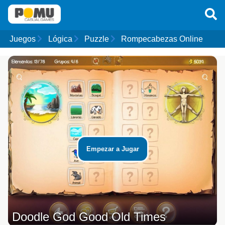
Juegos
Lógica
Puzzle
Rompecabezas Online
Empezar a Jugar
Doodle God Good Old Times