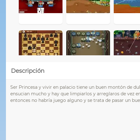
Descripción
Ser Princesa y vivir en palacio tiene un buen montón de du
ensucian mucho y hay que limpiarlos y arreglaros de vez en
entonces no habría juego alguno y se trata de pasar un bue