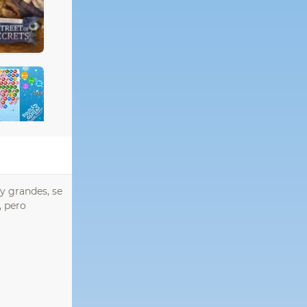
y grandes, se
, pero