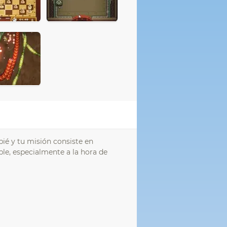
ié y tu misión consiste en
ble, especialmente a la hora de