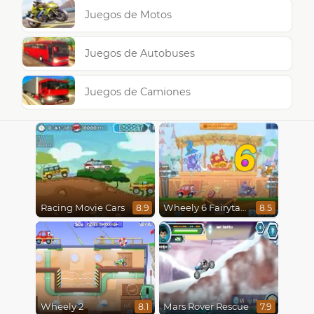
Juegos de Motos
Juegos de Autobuses
Juegos de Camiones
6
Racing Movie Cars
Wheely 6 Fairytale
8.9
8.5
Wheely 2
Mars Rover Rescue
8.1
7.9