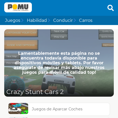
Juegos
Habilidad
Conducir
Carros
Lamentablemente esta página no se
encuentra todavía disponible para
dispositivos móviles y tablets. Por favor
asegúrate de revisar más abajo nuestros
juegos para móvil de calidad top!
Crazy Stunt Cars 2
Juegos de Aparcar Coches