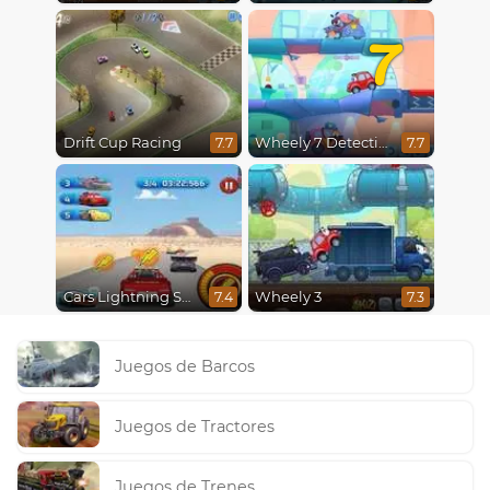
7
Drift Cup Racing
Wheely 7 Detective
7.7
7.7
Cars Lightning Speed
Wheely 3
7.4
7.3
Juegos de Barcos
Juegos de Tractores
Juegos de Trenes