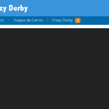
zy Derby
cir
Juegos de Carros
Crazy Derby
5