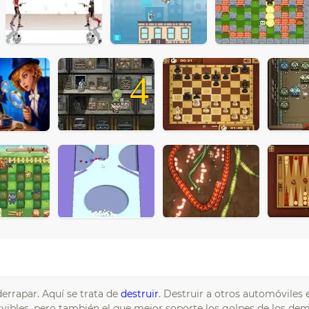
4
 derrapar. Aquí se trata de
destruir
. Destruir a otros automóviles
ibles, pero también el que mejor soporte los golpes de los dem