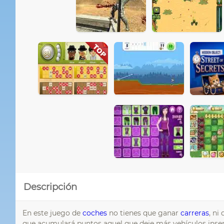
Descripción
En este juego de
coches
no tienes que ganar
carreras
, ni
que acumulará puntos aquel que deje más vehículos inserv