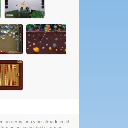
 en un derby loco y desalmado en el
ás y no acabe hecho trizas y en