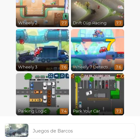
Wheely 2
Drift Cup Racing
7.7
7.7
7
Wheely 3
Wheely 7 Detective
7.6
7.6
Parking Logic
Park Your Car
7.4
7.3
Juegos de Barcos