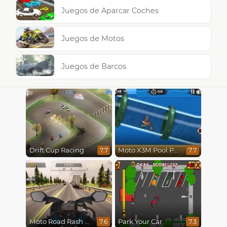
Juegos de Aparcar Coches
Juegos de Motos
Juegos de Barcos
Drift Cup Racing
Moto X3M Pool Party
7.7
7.7
Moto Road Rash 3D
Park Your Car
7.6
7.3