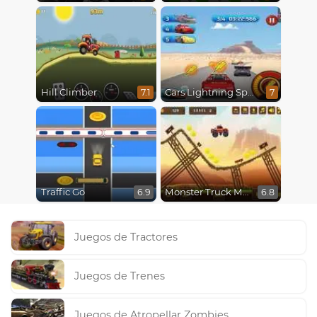
Hill Climber
Cars Lightning Speed
7.1
7
Traffic Go
Monster Truck Madness
6.9
6.8
Juegos de Tractores
Juegos de Trenes
Juegos de Atropellar Zombies