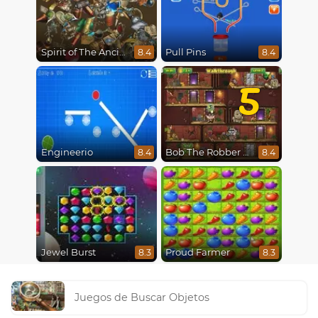
Spirit of The Ancient Forest
Pull Pins
8.4
8.4
5
Engineerio
Bob The Robber 5 The Temple Adventure
8.4
8.4
Jewel Burst
Proud Farmer
8.3
8.3
Juegos de Buscar Objetos