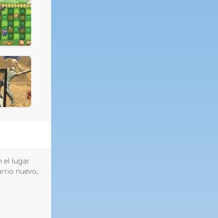
n el lugar
arrio nuevo,