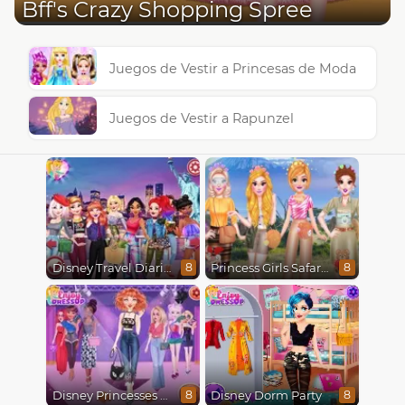
Bff's Crazy Shopping Spree
Juegos de Vestir a Princesas de Moda
Juegos de Vestir a Rapunzel
Disney Travel Diaries: City Break
Princess Girls Safari Trip
8
8
Disney Princesses Runway Show
Disney Dorm Party
8
8