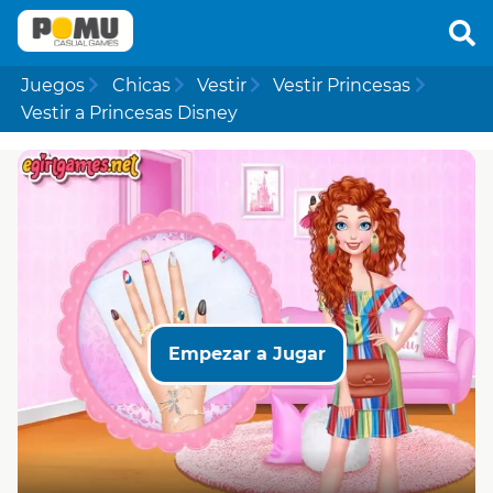
Juegos
Chicas
Vestir
Vestir Princesas
Vestir a Princesas Disney
Empezar a Jugar