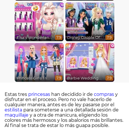
Elsa's Wonderland Wedding
Disney Couple Of The Year
7.9
7.9
Princess Girls Trip To Aspen
Barbie Wedding Fun
7.9
7.9
Estas tres
princesas
han decidido ir de
compras
y
disfrutar en el proceso. Pero no vale hacerlo de
cualquier manera, antes es de ley pasarse por el
estilista
para someterse a una detallada sesión de
maquillaje
y a otra de manicura, eligiendo los
colores más hermosos y los abalorios más brillantes.
Al final se trata de estar lo más guapa posible.