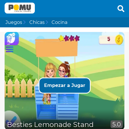
Juegos
Chicas
Cocina
Empezar a Jugar
Besties Lemonade Stand
5.0