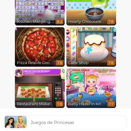
Kitchen Mahjong
Hearty Chocolate Cake
8.2
7.8
Pizza Realife Cooking
Cake Shop
7.8
7.8
Restaurant Makeover
Baby Hazel In Kitchen
7.8
7.7
Juegos de Princesas