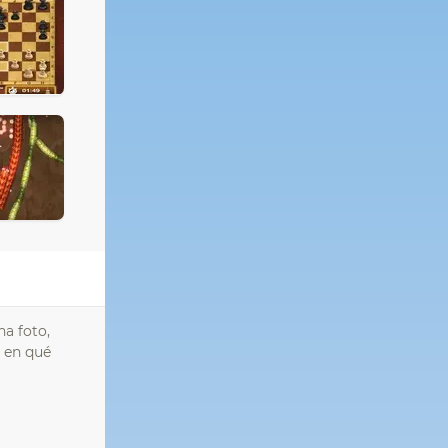
na foto,
o en qué