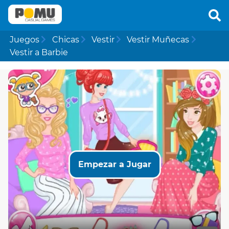
Juegos
Chicas
Vestir
Vestir Muñecas
Vestir a Barbie
Empezar a Jugar