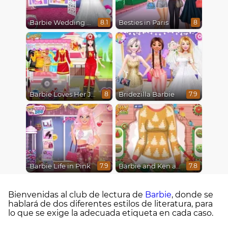
Barbie Wedding Fun
Besties in Paris
8.1
8
Barbie Loves Her Job
Bridezilla Barbie
8
7.9
Barbie Life in Pink
Barbie and Ken a Perfect Christmas
7.9
7.8
Bienvenidas al club de lectura de
Barbie
, donde se
hablará de dos diferentes estilos de literatura, para
lo que se exige la adecuada etiqueta en cada caso.