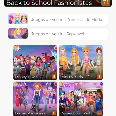
Back to School Fashionistas
7.1
Juegos de Vestir a Princesas de Moda
Juegos de Vestir a Rapunzel
Disney Travel Diaries: City Break
Princess Girls Safari Trip
8
8
Disney Princesses Runway Show
Disney Dorm Party
8
8