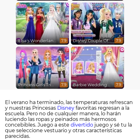
Elsa's Wonderland Wedding
Disney Couple Of The Year
7.9
7.9
Princess Girls Trip To Aspen
Barbie Wedding Fun
7.9
7.9
El verano ha terminado, las temperaturas refrescan
y nuestras Princesas
Disney
favoritas regresan a la
escuela. Pero no de cualquier manera, lo harán
luciendo las ropas y peinados más hermosos
concebibles. Juego a este
divertido
juego y sé tu la
que seleccione vestuario y otras características
parecidas.