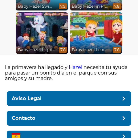
Baby Hazel Swimming
Baby Hazel in Preschool
7.9
7.8
Baby Hazel Lighthouse Adventure
Baby Hazel Learns Colors
7.8
7.8
La primavera ha llegado y
Hazel
necesita tu ayuda
para pasar un bonito día en el parque con sus
amigos y su madre.
Aviso Legal
Contacto