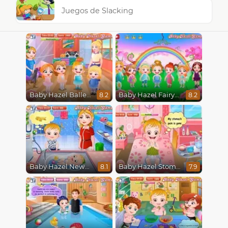
Juegos de Slacking
Baby Hazel Ballerina Dance
Baby Hazel Fairyland Ballet
8.2
8.2
Baby Hazel Newborn Vaccination
Baby Hazel Stomach Care
8.1
7.9