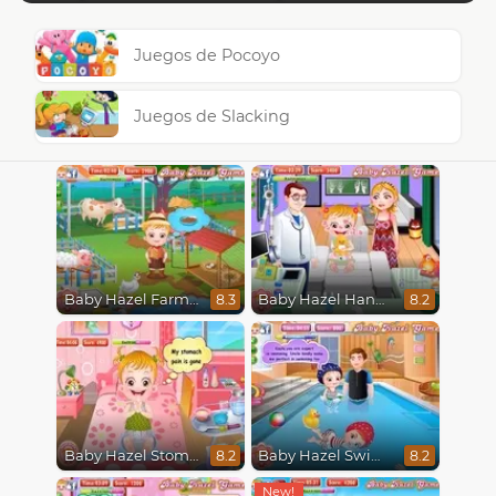
Juegos de Pocoyo
Juegos de Slacking
Baby Hazel Farm Tour
Baby Hazel Hand Fracture
8.3
8.2
Baby Hazel Stomach Care
Baby Hazel Swimming
8.2
8.2