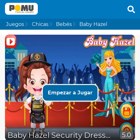
Juegos
Chicas
Bebés
Baby Hazel
Empezar a Jugar
Baby Hazel Security Dressup
5.0