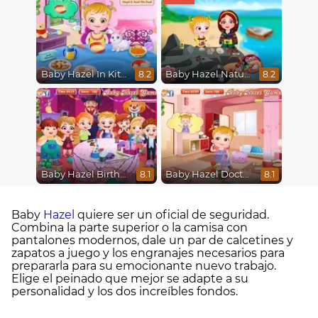
Baby Hazel In Kitchen
Baby Hazel Nature Explorer
8.2
8.2
Baby Hazel Birthday Party
Baby Hazel Doctor Play
8.1
8.1
Baby
Hazel
quiere ser un oficial de seguridad.
Combina la parte superior o la camisa con
pantalones modernos, dale un par de calcetines y
zapatos a juego y los engranajes necesarios para
prepararla para su emocionante nuevo trabajo.
Elige el peinado que mejor se adapte a su
personalidad y los dos increíbles fondos.