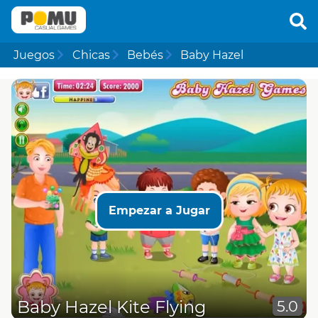
Juegos
Chicas
Bebés
Baby Hazel
Empezar a Jugar
Baby Hazel Kite Flying
5.0