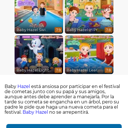
Baby Hazel Swimming
Baby Hazel in Preschool
7.9
7.8
Baby Hazel Lighthouse Adventure
Baby Hazel Learns Colors
7.8
7.8
Baby
Hazel
está ansiosa por participar en el festival
de cometas junto con su papá y sus amigos,
aunque antes debe aprender a manejarla. Por la
tarde su cometa se engancha en un árbol, pero su
padre le pide que haga una nueva cometa para el
festival.
Baby Hazel
no se arrepentirá.