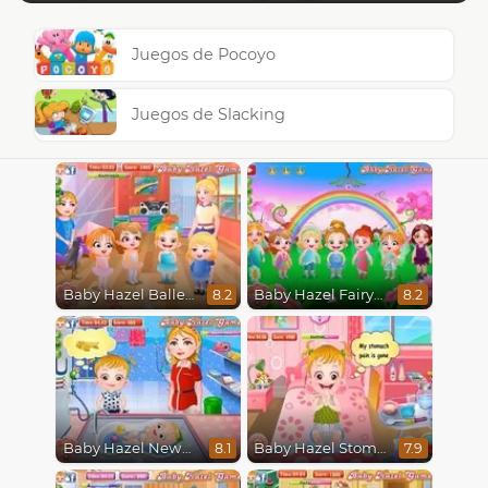
Juegos de Pocoyo
Juegos de Slacking
Baby Hazel Ballerina Dance
Baby Hazel Fairyland Ballet
8.2
8.2
Baby Hazel Newborn Vaccination
Baby Hazel Stomach Care
8.1
7.9