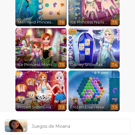
Mermaid Princesses
Ice Princess Nails Spa
7.6
7.5
Ice Princess Mommy Real Makeover
Disney Snowflakes Winter Ball
7.5
7.4
Frozen Sisters Halloween Party
Frozen Elsa Hexagon Puzzle
7.3
7.3
Juegos de Moana