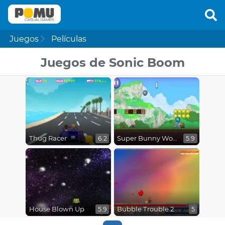
Juegos
Películas
Juegos de Sonic Boom
Thug Racer
Super Bunny World
6.2
5.9
House Blown Up
Bubble Trouble 2
5.9
5