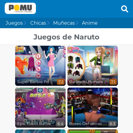
Juegos
Chicas
Muñecas
Anime
Juegos de Naruto
Super Barbie Princess and Rockstar
Barbie's Ultimate Studs Look
7.2
7.1
Epic Robot Battle
Boxeo Definitivo
6.4
6.3