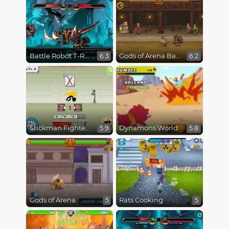
Battle Robot T-Rex Age
Gods of Arena Battles
6.3
6.2
Stickman Fighter Epic Battles
Dynamons World
5.9
5.8
Gods of Arena
Rats Cooking
5
5