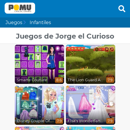
Juegos
Infantiles
Juegos de Jorge el Curioso
Smarte Couture
The Lion Guard Assemble
8.6
7.9
Disney Couple Of The Year
Elsa's Wonderland Wedding
7.9
7.9