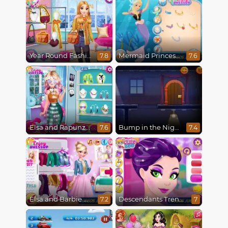
Year Round Fashionista Rapunzel
Mermaid Princesses
7.8
7.6
Elsa and Rapunzel Princess Rivalry
Bump in the Night
7.6
7.4
Elsa and Barbie Blind Date
Descendants Trendsetters
7.2
7