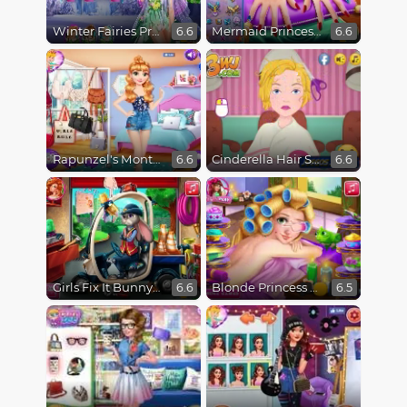
Winter Fairies Princesses
Mermaid Princess Nails Spa
6.6
6.6
Rapunzel's Monthly Favorites
Cinderella Hair Salon Disaster
6.6
6.6
Girls Fix It Bunny Car
Blonde Princess Spa Day
6.6
6.5