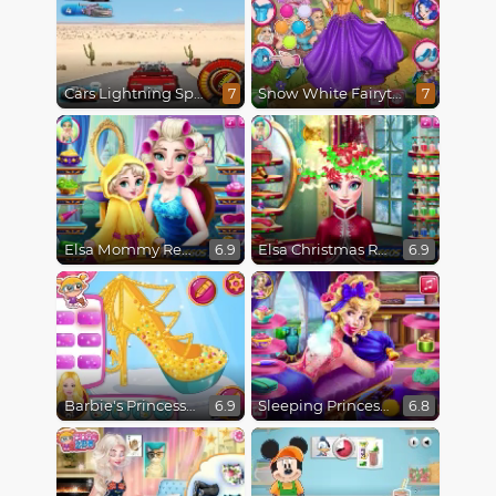
Cars Lightning Speed
Snow White Fairytale Dress Up
7
7
Elsa Mommy Real Makeover
Elsa Christmas Real Haircuts
6.9
6.9
Barbie's Princess Shoes
Sleeping Princess Spa Day
6.9
6.8