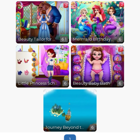
Beauty Tailor for Beast
Mermaid Birthday Party
6.1
6
Little Princess School Prep
Beauty Baby Bath
6
6
Journey Beyond the Never Seas
6
1