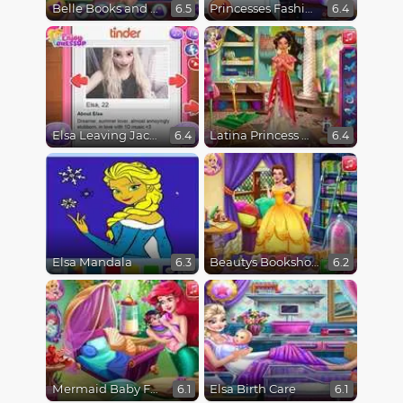
Belle Books and Fashion
Princesses Fashion Favorites
6.5
6.4
Elsa Leaving Jack Frost
Latina Princess Magical Tailor
6.4
6.4
Elsa Mandala
Beautys Bookshop
6.3
6.2
Mermaid Baby Feeding
Elsa Birth Care
6.1
6.1