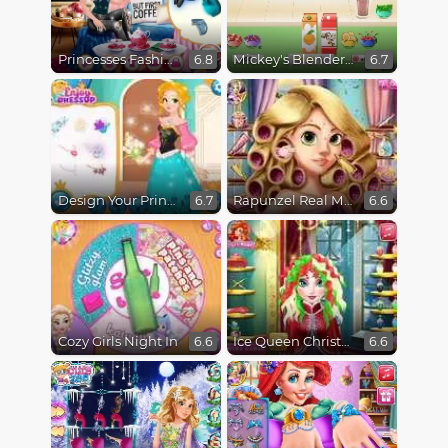
Princesses Fashion Over Coffee
Mickey's Blender Bonanza!
6.8
6.7
Design Your Princess Dream Dress
Rapunzel Real Makeover
6.7
6.6
Cozy Girls Night In
Ice Queen Christmas Real Haircuts
6.6
6.6