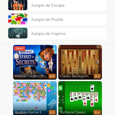
Juegos de Escape
Juegos de Puzzle
Juegos de Ingenio
Hidden Object: Street Of Secrets
Classic Backgammon
8.8
8.5
Bubble Game 3 Christmas
Solitaire Classic
8.5
8.4