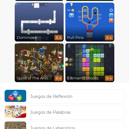
Dominoes
Pull Pins
8.4
8.4
Spirit of The Ancient Forest
Elements Blocks
8.4
8.4
Juegos de Reflexión
Juegos de Palabras
Juegos de Laberintos